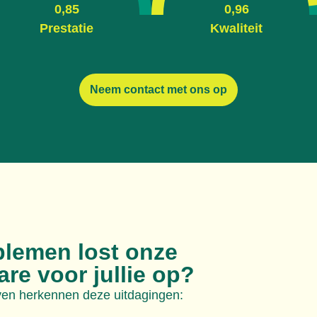
0,85
0,96
Prestatie
Kwaliteit
Neem contact met ons op
blemen lost onze
re voor jullie op?
jven herkennen deze uitdagingen: