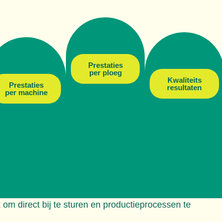
Prestaties
per ploeg
Kwaliteits
Prestaties
resultaten
per machine
om direct bij te sturen en productieprocessen te