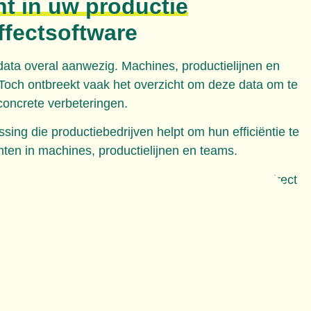
ht in uw productie
ffectsoftware
ata overal aanwezig. Machines, productielijnen en
 Toch ontbreekt vaak het overzicht om deze data om te
 concrete verbeteringen.
sing die productiebedrijven helpt om hun efficiëntie te
hten in machines, productielijnen en teams.
nalyses en inzicht in productieprestaties wordt direct
oren gaat en waar optimalisatie mogelijk is.
emo aanvragen