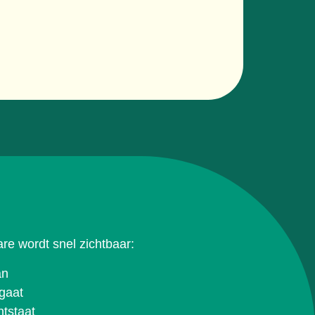
re wordt snel zichtbaar:
an
gaat
ntstaat