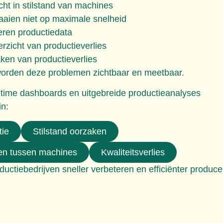
ht in stilstand van machines
raaien niet op maximale snelheid
seren productiedata
rzicht van productieverlies
en van productieverlies
worden deze problemen zichtbaar en meetbaar.
ltime dashboards en uitgebreide productieanalyses
in:
tie
Stilstand oorzaken
len tussen machines
Kwaliteitsverlies
uctiebedrijven sneller verbeteren en efficiënter produce