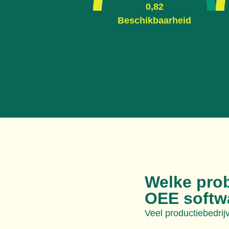
0,82
Beschikbaarheid
Welke pro
OEE softwa
Veel productiebedri