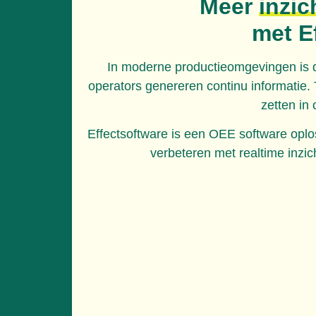
Meer
inzic
met E
In moderne productieomgevingen is d
operators genereren continu informatie.
zetten in
Effectsoftware is een OEE software oplos
verbeteren met realtime inzic
Met duidelijke OEE dashboards, slimme a
zichtbaar waar capaciteit verl
D