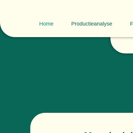
Home
Productieanalyse
F